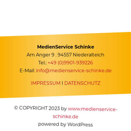
MedienService Schinke
Am Anger 9 . 94557 Niederalteich
Tel.:
+49 (0)9901-939226
E-Mail:
info@medienservice-schinke.de
IMPRESSUM
I
DATENSCHUTZ
© COPYRIGHT 2023 by
www.medienservice-
schinke.de
powered by WordPress