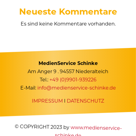
Neueste Kommentare
Es sind keine Kommentare vorhanden.
MedienService Schinke
Am Anger 9 . 94557 Niederalteich
Tel.:
+49 (0)9901-939226
E-Mail:
info@medienservice-schinke.de
IMPRESSUM
I
DATENSCHUTZ
© COPYRIGHT 2023 by
www.medienservice-
schinke.de